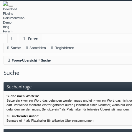
Download
Plugins
Dokumentation
Demo
Blog
Forum
Foren
ch
Suche
Anmelden
Registrieren
ne
Foren-Übersicht
Suche
llz
Suche
ug
rif
Suchanfrage
f
Suche nach Wörtern:
Setze ein
+
vor ein Wort, das gefunden werden muss und ein
-
vor ein Wort, das nicht 
darf. Verwende mehrere Wörter getrennt durch
|
innerhalb einer Klammer, wenn nur ein
gefunden werden muss. Benutze ein * als Platzhalter für teilweise Übereinstimmungen.
Zu suchender Autor:
Benutze ein * als Platzhalter für teilweise Übereinstimmungen.