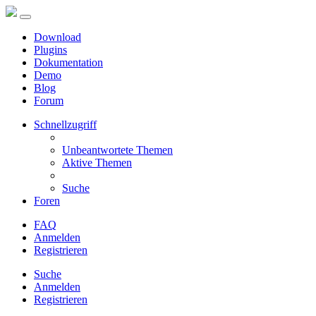
Download
Plugins
Dokumentation
Demo
Blog
Forum
Schnellzugriff
Unbeantwortete Themen
Aktive Themen
Suche
Foren
FAQ
Anmelden
Registrieren
Suche
Anmelden
Registrieren