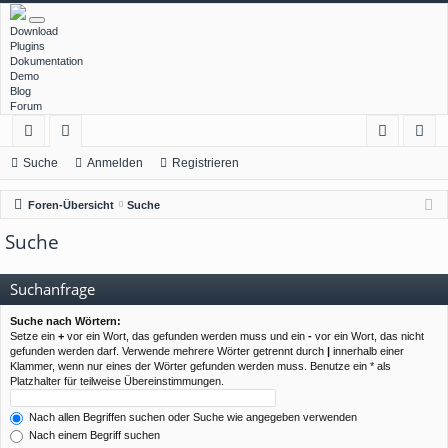
Download
Plugins
Dokumentation
Demo
Blog
Forum
ch
or
n
eg
Suche
Anmelden
Registrieren
ne
en
m
ist
Foren-Übersicht
Suche
llz
el
rie
Suche
ug
de
re
rif
n
n
Suchanfrage
f
Suche nach Wörtern:
Setze ein
+
vor ein Wort, das gefunden werden muss und ein
-
vor ein Wort, das nicht
gefunden werden darf. Verwende mehrere Wörter getrennt durch
|
innerhalb einer
Klammer, wenn nur eines der Wörter gefunden werden muss. Benutze ein * als
Platzhalter für teilweise Übereinstimmungen.
Nach allen Begriffen suchen oder Suche wie angegeben verwenden
Nach einem Begriff suchen