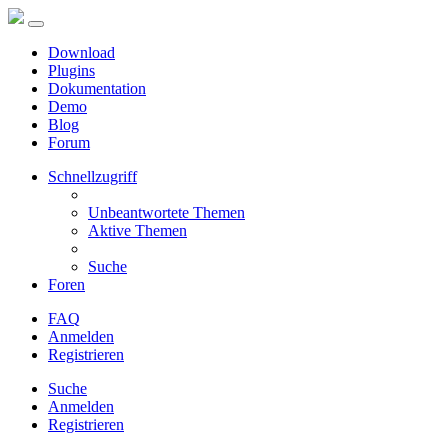
Download
Plugins
Dokumentation
Demo
Blog
Forum
Schnellzugriff
Unbeantwortete Themen
Aktive Themen
Suche
Foren
FAQ
Anmelden
Registrieren
Suche
Anmelden
Registrieren