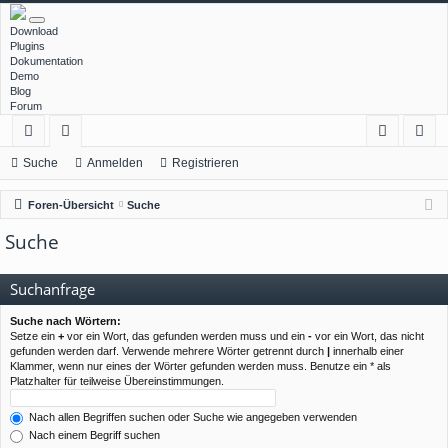
Download
Plugins
Dokumentation
Demo
Blog
Forum
ch
or
n
eg
Suche
Anmelden
Registrieren
ne
en
m
ist
Foren-Übersicht
Suche
llz
el
rie
Suche
ug
de
re
rif
n
n
Suchanfrage
f
Suche nach Wörtern:
Setze ein
+
vor ein Wort, das gefunden werden muss und ein
-
vor ein Wort, das nicht
gefunden werden darf. Verwende mehrere Wörter getrennt durch
|
innerhalb einer
Klammer, wenn nur eines der Wörter gefunden werden muss. Benutze ein * als
Platzhalter für teilweise Übereinstimmungen.
Nach allen Begriffen suchen oder Suche wie angegeben verwenden
Nach einem Begriff suchen