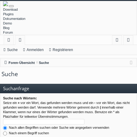
Download
Plugins
Dokumentation
Demo
Blog
Forum
ch
or
n
eg
Suche
Anmelden
Registrieren
ne
en
m
ist
Foren-Übersicht
Suche
llz
el
rie
Suche
ug
de
re
rif
n
n
Suchanfrage
f
Suche nach Wörtern:
Setze ein
+
vor ein Wort, das gefunden werden muss und ein
-
vor ein Wort, das nicht
gefunden werden darf. Verwende mehrere Wörter getrennt durch
|
innerhalb einer
Klammer, wenn nur eines der Wörter gefunden werden muss. Benutze ein * als
Platzhalter für teilweise Übereinstimmungen.
Nach allen Begriffen suchen oder Suche wie angegeben verwenden
Nach einem Begriff suchen