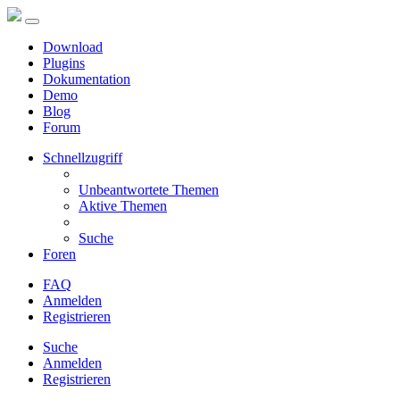
Download
Plugins
Dokumentation
Demo
Blog
Forum
Schnellzugriff
Unbeantwortete Themen
Aktive Themen
Suche
Foren
FAQ
Anmelden
Registrieren
Suche
Anmelden
Registrieren