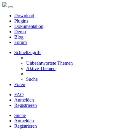
Download
Plugins
Dokumentation
Demo
Blog
Forum
Schnellzugriff
Unbeantwortete Themen
Aktive Themen
Suche
Foren
FAQ
Anmelden
Registrieren
Suche
Anmelden
Registrieren