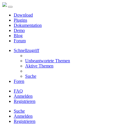
Download
Plugins
Dokumentation
Demo
Blog
Forum
Schnellzugriff
Unbeantwortete Themen
Aktive Themen
Suche
Foren
FAQ
Anmelden
Registrieren
Suche
Anmelden
Registrieren