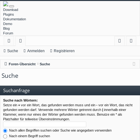
Download
Plugins
Dokumentation
Demo
Blog
Forum
ch
or
n
eg
Suche
Anmelden
Registrieren
ne
en
m
ist
Foren-Übersicht
Suche
llz
el
rie
Suche
ug
de
re
rif
n
n
Suchanfrage
f
Suche nach Wörtern:
Setze ein
+
vor ein Wort, das gefunden werden muss und ein
-
vor ein Wort, das nicht
gefunden werden darf. Verwende mehrere Wörter getrennt durch
|
innerhalb einer
Klammer, wenn nur eines der Wörter gefunden werden muss. Benutze ein * als
Platzhalter für teilweise Übereinstimmungen.
Nach allen Begriffen suchen oder Suche wie angegeben verwenden
Nach einem Begriff suchen