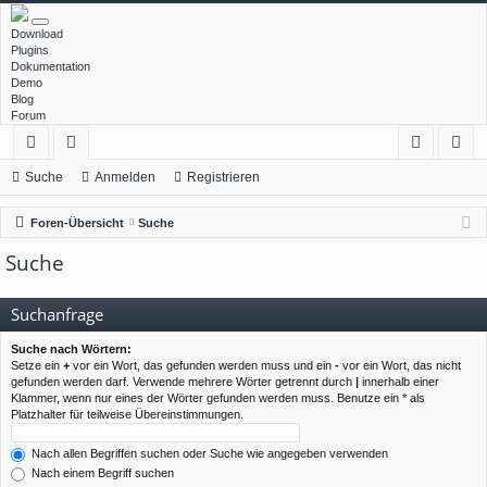
Download
Plugins
Dokumentation
Demo
Blog
Forum
ch
or
n
eg
Suche
Anmelden
Registrieren
ne
en
m
ist
Foren-Übersicht
Suche
llz
el
rie
Suche
ug
de
re
rif
n
n
Suchanfrage
f
Suche nach Wörtern:
Setze ein
+
vor ein Wort, das gefunden werden muss und ein
-
vor ein Wort, das nicht
gefunden werden darf. Verwende mehrere Wörter getrennt durch
|
innerhalb einer
Klammer, wenn nur eines der Wörter gefunden werden muss. Benutze ein * als
Platzhalter für teilweise Übereinstimmungen.
Nach allen Begriffen suchen oder Suche wie angegeben verwenden
Nach einem Begriff suchen