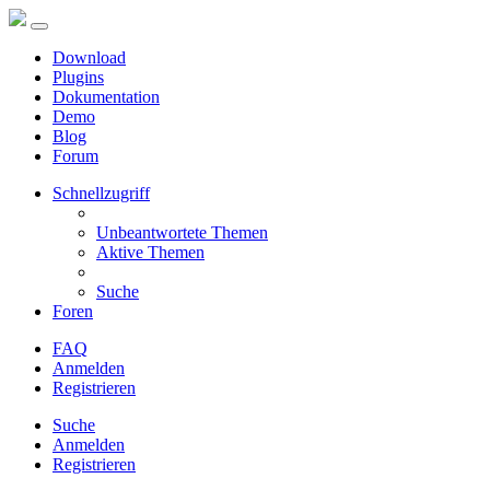
Download
Plugins
Dokumentation
Demo
Blog
Forum
Schnellzugriff
Unbeantwortete Themen
Aktive Themen
Suche
Foren
FAQ
Anmelden
Registrieren
Suche
Anmelden
Registrieren