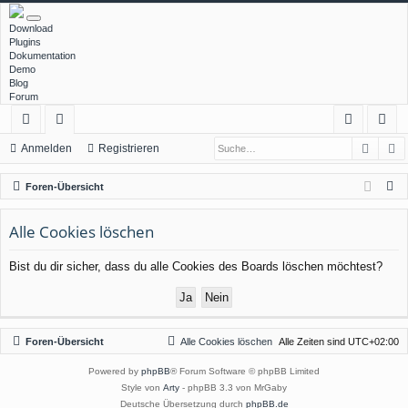
Download
Plugins
Dokumentation
Demo
Blog
Forum
Such
E
ch
or
n
eg
Anmelden
Registrieren
ne
en
m
ist
S
Foren-Übersicht
llz
el
rie
u
c
Alle Cookies löschen
ug
de
re
h
rif
n
n
Bist du dir sicher, dass du alle Cookies des Boards löschen möchtest?
e
f
Foren-Übersicht
Alle Cookies löschen
Alle Zeiten sind
UTC+02:00
Powered by
phpBB
® Forum Software © phpBB Limited
Style von
Arty
- phpBB 3.3 von MrGaby
Deutsche Übersetzung durch
phpBB.de