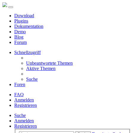
Download
Plugins
Dokumentation
Demo
Blog
Forum
Schnellzugriff
Unbeantwortete Themen
Aktive Themen
Suche
Foren
FAQ
Anmelden
Registrieren
Suche
Anmelden
Registrieren