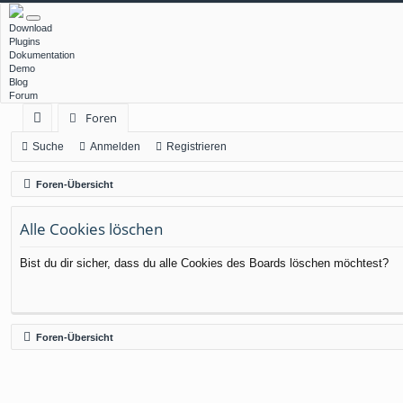
Download
Plugins
Dokumentation
Demo
Blog
Forum
Foren
ch
Suche
Anmelden
Registrieren
ne
Foren-Übersicht
llz
Alle Cookies löschen
ug
rif
Bist du dir sicher, dass du alle Cookies des Boards löschen möchtest?
f
Foren-Übersicht