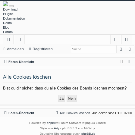
Download
Plugins
Dokumentation
Demo
Blog
Forum
Such
E
ch
or
n
eg
Anmelden
Registrieren
ne
en
m
ist
S
Foren-Übersicht
llz
el
rie
u
c
Alle Cookies löschen
ug
de
re
h
rif
n
n
Bist du dir sicher, dass du alle Cookies des Boards löschen möchtest?
e
f
Foren-Übersicht
Alle Cookies löschen
Alle Zeiten sind
UTC+02:00
Powered by
phpBB
® Forum Software © phpBB Limited
Style von
Arty
- phpBB 3.3 von MrGaby
Deutsche Übersetzung durch
phpBB.de