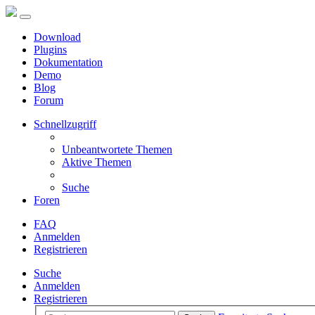
Download
Plugins
Dokumentation
Demo
Blog
Forum
Schnellzugriff
Unbeantwortete Themen
Aktive Themen
Suche
Foren
FAQ
Anmelden
Registrieren
Suche
Anmelden
Registrieren