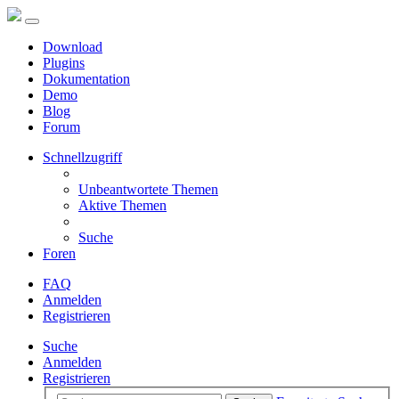
Download
Plugins
Dokumentation
Demo
Blog
Forum
Schnellzugriff
Unbeantwortete Themen
Aktive Themen
Suche
Foren
FAQ
Anmelden
Registrieren
Suche
Anmelden
Registrieren