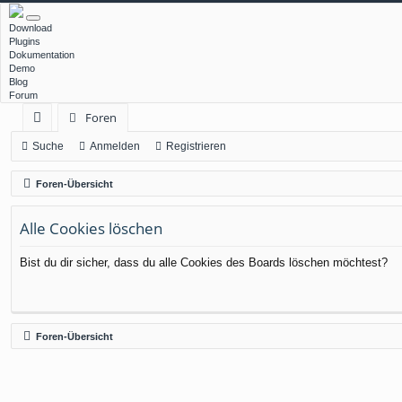
Download
Plugins
Dokumentation
Demo
Blog
Forum
Foren
ch
Suche
Anmelden
Registrieren
ne
Foren-Übersicht
llz
Alle Cookies löschen
ug
rif
Bist du dir sicher, dass du alle Cookies des Boards löschen möchtest?
f
Foren-Übersicht