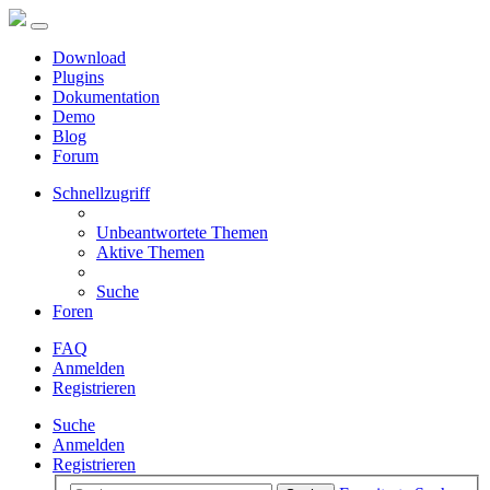
Download
Plugins
Dokumentation
Demo
Blog
Forum
Schnellzugriff
Unbeantwortete Themen
Aktive Themen
Suche
Foren
FAQ
Anmelden
Registrieren
Suche
Anmelden
Registrieren