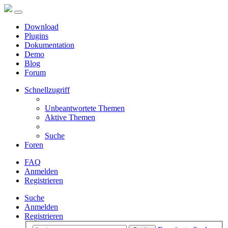
Download
Plugins
Dokumentation
Demo
Blog
Forum
Schnellzugriff
Unbeantwortete Themen
Aktive Themen
Suche
Foren
FAQ
Anmelden
Registrieren
Suche
Anmelden
Registrieren