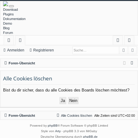
Download
Plugins
Dokumentation
Demo
Blog
Forum
Such
E
ch
or
n
eg
Anmelden
Registrieren
ne
en
m
ist
S
Foren-Übersicht
llz
el
rie
u
c
Alle Cookies löschen
ug
de
re
h
rif
n
n
Bist du dir sicher, dass du alle Cookies des Boards löschen möchtest?
e
f
Foren-Übersicht
Alle Cookies löschen
Alle Zeiten sind
UTC+02:00
Powered by
phpBB
® Forum Software © phpBB Limited
Style von
Arty
- phpBB 3.3 von MrGaby
Deutsche Übersetzung durch
phpBB.de