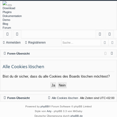
Download
Plugins
Dokumentation
Demo
Blog
Forum
Such
E
ch
or
n
eg
Anmelden
Registrieren
ne
en
m
ist
S
Foren-Übersicht
llz
el
rie
u
c
Alle Cookies löschen
ug
de
re
h
rif
n
n
Bist du dir sicher, dass du alle Cookies des Boards löschen möchtest?
e
f
Foren-Übersicht
Alle Cookies löschen
Alle Zeiten sind
UTC+02:00
Powered by
phpBB
® Forum Software © phpBB Limited
Style von
Arty
- phpBB 3.3 von MrGaby
Deutsche Übersetzung durch
phpBB.de