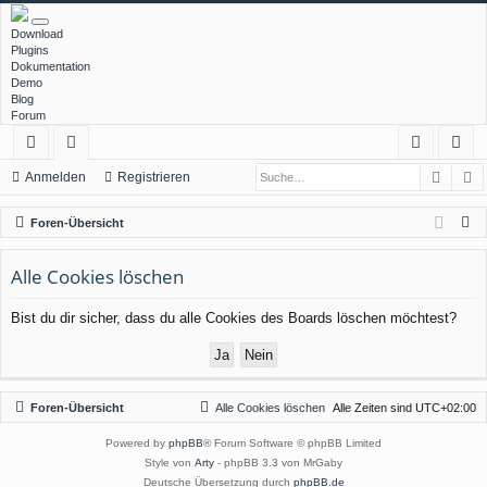
Download
Plugins
Dokumentation
Demo
Blog
Forum
Such
E
ch
or
n
eg
Anmelden
Registrieren
ne
en
m
ist
S
Foren-Übersicht
llz
el
rie
u
c
Alle Cookies löschen
ug
de
re
h
rif
n
n
Bist du dir sicher, dass du alle Cookies des Boards löschen möchtest?
e
f
Foren-Übersicht
Alle Cookies löschen
Alle Zeiten sind
UTC+02:00
Powered by
phpBB
® Forum Software © phpBB Limited
Style von
Arty
- phpBB 3.3 von MrGaby
Deutsche Übersetzung durch
phpBB.de