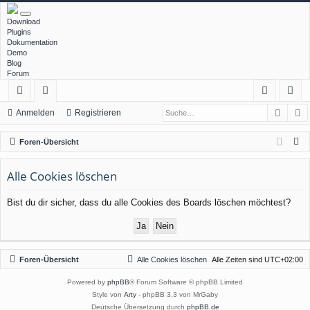
Download
Plugins
Dokumentation
Demo
Blog
Forum
Such
E
ch
or
n
eg
Anmelden
Registrieren
ne
en
m
ist
S
Foren-Übersicht
llz
el
rie
u
c
Alle Cookies löschen
ug
de
re
h
rif
n
n
Bist du dir sicher, dass du alle Cookies des Boards löschen möchtest?
e
f
Foren-Übersicht
Alle Cookies löschen
Alle Zeiten sind
UTC+02:00
Powered by
phpBB
® Forum Software © phpBB Limited
Style von
Arty
- phpBB 3.3 von MrGaby
Deutsche Übersetzung durch
phpBB.de