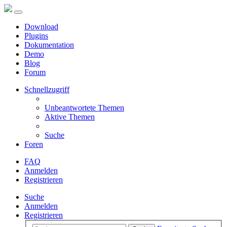
Download
Plugins
Dokumentation
Demo
Blog
Forum
Schnellzugriff
Unbeantwortete Themen
Aktive Themen
Suche
Foren
FAQ
Anmelden
Registrieren
Suche
Anmelden
Registrieren