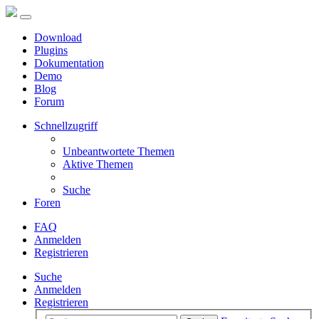
Download
Plugins
Dokumentation
Demo
Blog
Forum
Schnellzugriff
Unbeantwortete Themen
Aktive Themen
Suche
Foren
FAQ
Anmelden
Registrieren
Suche
Anmelden
Registrieren