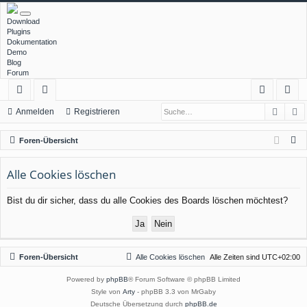
Download
Plugins
Dokumentation
Demo
Blog
Forum
Such
E
ch
or
n
eg
Anmelden
Registrieren
ne
en
m
ist
S
Foren-Übersicht
llz
el
rie
u
c
Alle Cookies löschen
ug
de
re
h
rif
n
n
Bist du dir sicher, dass du alle Cookies des Boards löschen möchtest?
e
f
Foren-Übersicht
Alle Cookies löschen
Alle Zeiten sind
UTC+02:00
Powered by
phpBB
® Forum Software © phpBB Limited
Style von
Arty
- phpBB 3.3 von MrGaby
Deutsche Übersetzung durch
phpBB.de