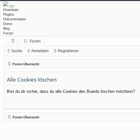
Download
Plugins
Dokumentation
Demo
Blog
Forum
Foren
ch
Suche
Anmelden
Registrieren
ne
Foren-Übersicht
llz
Alle Cookies löschen
ug
rif
Bist du dir sicher, dass du alle Cookies des Boards löschen möchtest?
f
Foren-Übersicht