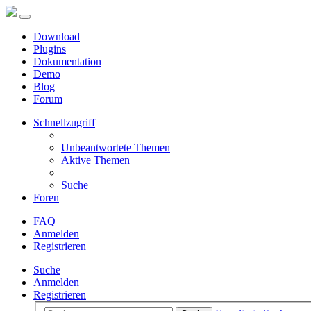
Download
Plugins
Dokumentation
Demo
Blog
Forum
Schnellzugriff
Unbeantwortete Themen
Aktive Themen
Suche
Foren
FAQ
Anmelden
Registrieren
Suche
Anmelden
Registrieren