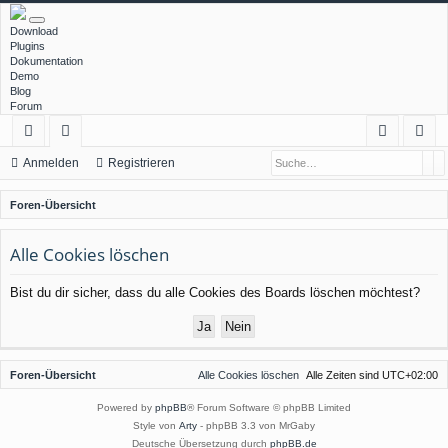
Download
Plugins
Dokumentation
Demo
Blog
Forum
Su
E
ch
or
n
eg
Anmelden
Registrieren
ne
en
m
ist
S
Foren-Übersicht
llz
el
rie
u
c
Alle Cookies löschen
ug
de
re
h
rif
n
n
Bist du dir sicher, dass du alle Cookies des Boards löschen möchtest?
e
f
Foren-Übersicht
Alle Cookies löschen
Alle Zeiten sind
UTC+02:00
Powered by
phpBB
® Forum Software © phpBB Limited
Style von
Arty
- phpBB 3.3 von MrGaby
Deutsche Übersetzung durch
phpBB.de