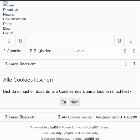
Download
Plugins
Dokumentation
Demo
Blog
Forum
Such
E
ch
or
n
eg
Anmelden
Registrieren
ne
en
m
ist
S
Foren-Übersicht
llz
el
rie
u
c
Alle Cookies löschen
ug
de
re
h
rif
n
n
Bist du dir sicher, dass du alle Cookies des Boards löschen möchtest?
e
f
Foren-Übersicht
Alle Cookies löschen
Alle Zeiten sind
UTC+02:00
Powered by
phpBB
® Forum Software © phpBB Limited
Style von
Arty
- phpBB 3.3 von MrGaby
Deutsche Übersetzung durch
phpBB.de