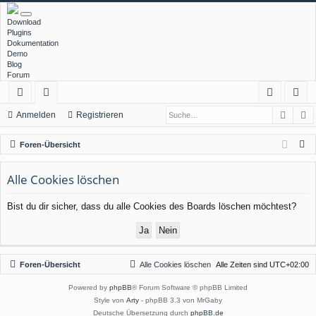
Download
Plugins
Dokumentation
Demo
Blog
Forum
Such
E
ch
or
n
eg
Anmelden
Registrieren
ne
en
m
ist
S
Foren-Übersicht
llz
el
rie
u
c
Alle Cookies löschen
ug
de
re
h
rif
n
n
Bist du dir sicher, dass du alle Cookies des Boards löschen möchtest?
e
f
Foren-Übersicht
Alle Cookies löschen
Alle Zeiten sind
UTC+02:00
Powered by
phpBB
® Forum Software © phpBB Limited
Style von
Arty
- phpBB 3.3 von MrGaby
Deutsche Übersetzung durch
phpBB.de