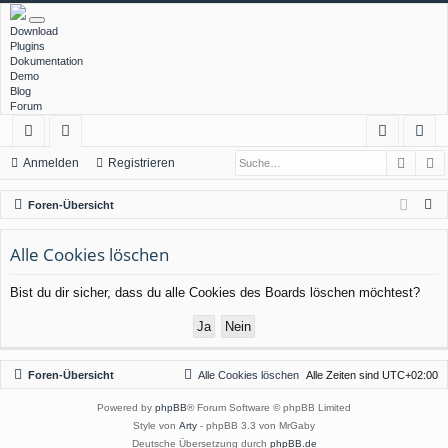
Download
Plugins
Dokumentation
Demo
Blog
Forum
Such
E
ch
or
n
eg
Anmelden
Registrieren
ne
en
m
ist
S
Foren-Übersicht
llz
el
rie
u
c
Alle Cookies löschen
ug
de
re
h
rif
n
n
Bist du dir sicher, dass du alle Cookies des Boards löschen möchtest?
e
f
Foren-Übersicht
Alle Cookies löschen
Alle Zeiten sind
UTC+02:00
Powered by
phpBB
® Forum Software © phpBB Limited
Style von
Arty
- phpBB 3.3 von MrGaby
Deutsche Übersetzung durch
phpBB.de