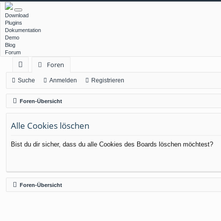
Download
Plugins
Dokumentation
Demo
Blog
Forum
Foren
ch
Suche
Anmelden
Registrieren
ne
Foren-Übersicht
llz
Alle Cookies löschen
ug
rif
Bist du dir sicher, dass du alle Cookies des Boards löschen möchtest?
f
Foren-Übersicht