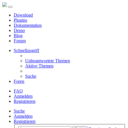
Download
Plugins
Dokumentation
Demo
Blog
Forum
Schnellzugriff
Unbeantwortete Themen
Aktive Themen
Suche
Foren
FAQ
Anmelden
Registrieren
Suche
Anmelden
Registrieren