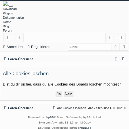
Download
Plugins
Dokumentation
Demo
Blog
Forum
Such
E
ch
or
n
eg
Anmelden
Registrieren
ne
en
m
ist
S
Foren-Übersicht
llz
el
rie
u
c
Alle Cookies löschen
ug
de
re
h
rif
n
n
Bist du dir sicher, dass du alle Cookies des Boards löschen möchtest?
e
f
Foren-Übersicht
Alle Cookies löschen
Alle Zeiten sind
UTC+02:00
Powered by
phpBB
® Forum Software © phpBB Limited
Style von
Arty
- phpBB 3.3 von MrGaby
Deutsche Übersetzung durch
phpBB.de