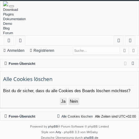
Download
Plugins
Dokumentation
Demo
Blog
Forum
Such
E
ch
or
n
eg
Anmelden
Registrieren
ne
en
m
ist
S
Foren-Übersicht
llz
el
rie
u
c
Alle Cookies löschen
ug
de
re
h
rif
n
n
Bist du dir sicher, dass du alle Cookies des Boards löschen möchtest?
e
f
Foren-Übersicht
Alle Cookies löschen
Alle Zeiten sind
UTC+02:00
Powered by
phpBB
® Forum Software © phpBB Limited
Style von
Arty
- phpBB 3.3 von MrGaby
Deutsche Übersetzung durch
phpBB.de