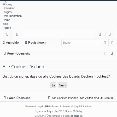
Download
Plugins
Dokumentation
Demo
Blog
Forum
Such
E
ch
or
n
eg
Anmelden
Registrieren
ne
en
m
ist
S
Foren-Übersicht
llz
el
rie
u
c
Alle Cookies löschen
ug
de
re
h
rif
n
n
Bist du dir sicher, dass du alle Cookies des Boards löschen möchtest?
e
f
Foren-Übersicht
Alle Cookies löschen
Alle Zeiten sind
UTC+02:00
Powered by
phpBB
® Forum Software © phpBB Limited
Style von
Arty
- phpBB 3.3 von MrGaby
Deutsche Übersetzung durch
phpBB.de