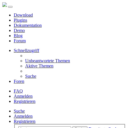
Download
Plugins
Dokumentation
Demo
Blog
Forum
Schnellzugriff
Unbeantwortete Themen
Aktive Themen
Suche
Foren
FAQ
Anmelden
Registrieren
Suche
Anmelden
Registrieren