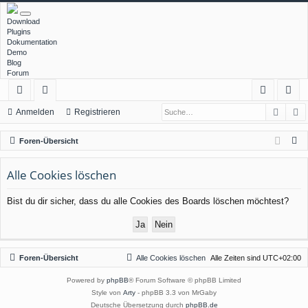
Download
Plugins
Dokumentation
Demo
Blog
Forum
Such
E
ch
or
n
eg
Anmelden
Registrieren
ne
en
m
ist
S
Foren-Übersicht
llz
el
rie
u
c
Alle Cookies löschen
ug
de
re
h
rif
n
n
Bist du dir sicher, dass du alle Cookies des Boards löschen möchtest?
e
f
Foren-Übersicht
Alle Cookies löschen
Alle Zeiten sind
UTC+02:00
Powered by
phpBB
® Forum Software © phpBB Limited
Style von
Arty
- phpBB 3.3 von MrGaby
Deutsche Übersetzung durch
phpBB.de