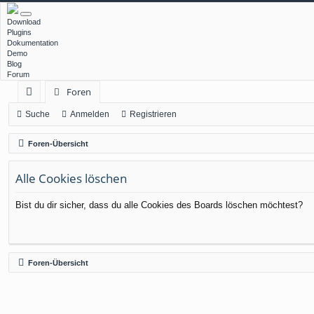
Download
Plugins
Dokumentation
Demo
Blog
Forum
Foren
ch
Suche
Anmelden
Registrieren
ne
Foren-Übersicht
llz
Alle Cookies löschen
ug
rif
Bist du dir sicher, dass du alle Cookies des Boards löschen möchtest?
f
Foren-Übersicht