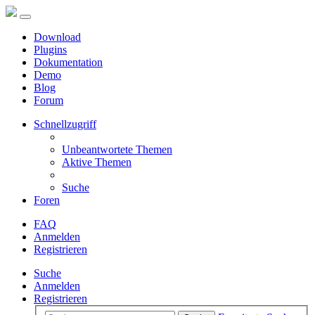
Download
Plugins
Dokumentation
Demo
Blog
Forum
Schnellzugriff
Unbeantwortete Themen
Aktive Themen
Suche
Foren
FAQ
Anmelden
Registrieren
Suche
Anmelden
Registrieren