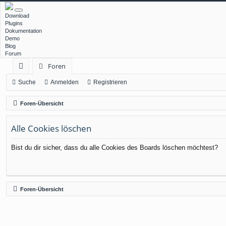
Download
Plugins
Dokumentation
Demo
Blog
Forum
Foren
ch
Suche
Anmelden
Registrieren
ne
Foren-Übersicht
llz
Alle Cookies löschen
ug
rif
Bist du dir sicher, dass du alle Cookies des Boards löschen möchtest?
f
Foren-Übersicht