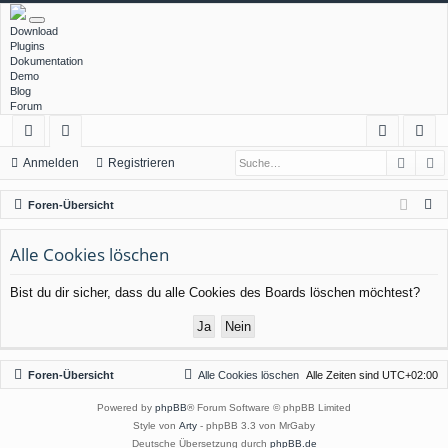
Download
Plugins
Dokumentation
Demo
Blog
Forum
Such
E
ch
or
n
eg
Anmelden
Registrieren
ne
en
m
ist
S
Foren-Übersicht
llz
el
rie
u
c
Alle Cookies löschen
ug
de
re
h
rif
n
n
Bist du dir sicher, dass du alle Cookies des Boards löschen möchtest?
e
f
Foren-Übersicht
Alle Cookies löschen
Alle Zeiten sind
UTC+02:00
Powered by
phpBB
® Forum Software © phpBB Limited
Style von
Arty
- phpBB 3.3 von MrGaby
Deutsche Übersetzung durch
phpBB.de