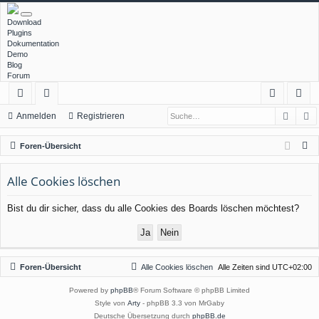
Download
Plugins
Dokumentation
Demo
Blog
Forum
Such
E
ch
or
n
eg
Anmelden
Registrieren
ne
en
m
ist
S
Foren-Übersicht
llz
el
rie
u
c
Alle Cookies löschen
ug
de
re
h
rif
n
n
Bist du dir sicher, dass du alle Cookies des Boards löschen möchtest?
e
f
Foren-Übersicht
Alle Cookies löschen
Alle Zeiten sind
UTC+02:00
Powered by
phpBB
® Forum Software © phpBB Limited
Style von
Arty
- phpBB 3.3 von MrGaby
Deutsche Übersetzung durch
phpBB.de