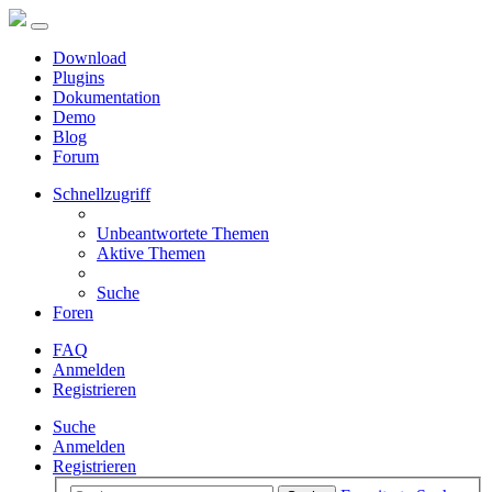
Download
Plugins
Dokumentation
Demo
Blog
Forum
Schnellzugriff
Unbeantwortete Themen
Aktive Themen
Suche
Foren
FAQ
Anmelden
Registrieren
Suche
Anmelden
Registrieren