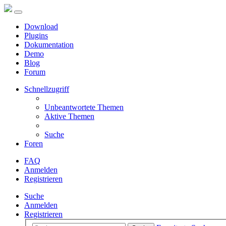
Download
Plugins
Dokumentation
Demo
Blog
Forum
Schnellzugriff
Unbeantwortete Themen
Aktive Themen
Suche
Foren
FAQ
Anmelden
Registrieren
Suche
Anmelden
Registrieren