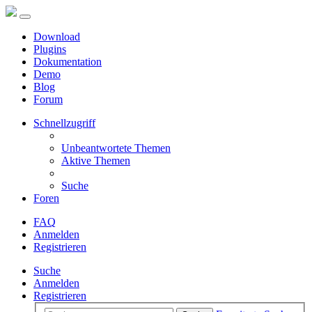
Download
Plugins
Dokumentation
Demo
Blog
Forum
Schnellzugriff
Unbeantwortete Themen
Aktive Themen
Suche
Foren
FAQ
Anmelden
Registrieren
Suche
Anmelden
Registrieren