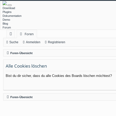
Download
Plugins
Dokumentation
Demo
Blog
Forum
Foren
ch
Suche
Anmelden
Registrieren
ne
Foren-Übersicht
llz
Alle Cookies löschen
ug
rif
Bist du dir sicher, dass du alle Cookies des Boards löschen möchtest?
f
Foren-Übersicht